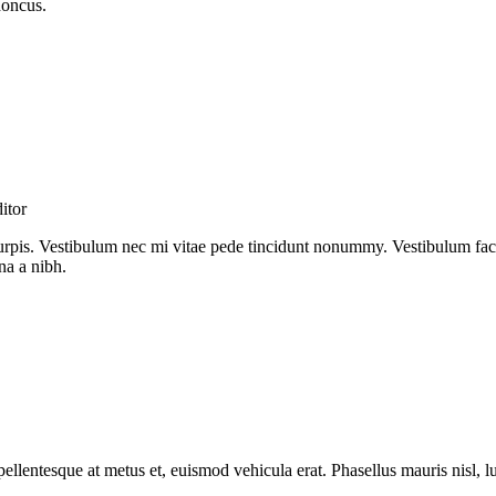
honcus.
itor
turpis. Vestibulum nec mi vitae pede tincidunt nonummy. Vestibulum fac
na a nibh.
ellentesque at metus et, euismod vehicula erat. Phasellus mauris nisl, lu