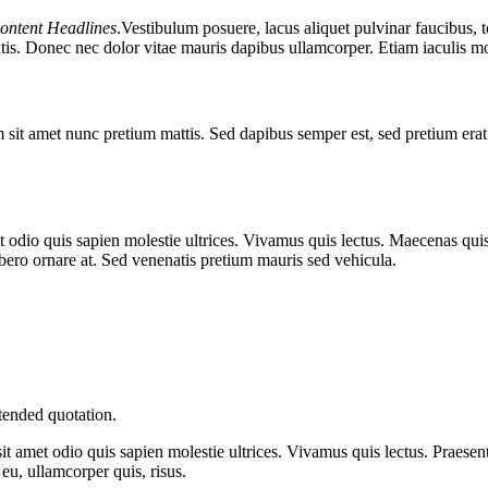
ontent Headlines
.Vestibulum posuere, lacus aliquet pulvinar faucibus, t
is. Donec nec dolor vitae mauris dapibus ullamcorper. Etiam iaculis mol
sit amet nunc pretium mattis. Sed dapibus semper est, sed pretium erat s
et odio quis sapien molestie ultrices. Vivamus quis lectus. Maecenas qu
libero ornare at. Sed venenatis pretium mauris sed vehicula.
tended quotation.
sit amet odio quis sapien molestie ultrices. Vivamus quis lectus. Praesen
eu, ullamcorper quis, risus.