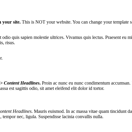
 your site.
This is NOT your website. You can change your template s
t odio quis sapien molestie ultrices. Vivamus quis lectus. Praesent eu m
s, risus.
r.
 > Content Headlines
.
Proin ac nunc eu nunc condimentum accumsan. Phas
est sagittis odio, sit amet eleifend elit dolor id tortor.
ontent Headlines
. Mauris euismod. In ac massa vitae quam tincidunt dap
l, tempor nec, ligula. Suspendisse lacinia convallis nulla.