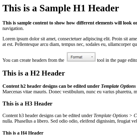
This is a Sample H1 Header
This is sample content to show how different elements will look on
navigation.
Lorem ipsum dolor sit amet, consectetuer adipiscing elit. Proin sit ame
at est. Pellentesque arcu diam, tempus nec, sodales eu, ullamcorper qui
You can create headers from the
tool in the page edito
This is a H2 Header
Content h2 header designs can be edited under
Template Options
Maecenas vitae mauris. Donec vestibulum, nunc eu varius pharetra, massa 
This is a H3 Header
Content h3 header designs can be edited under
Template Options > C
nulla. Phasellus a libero. Sed odio odio, eleifend dignissim, feugiat ve
This is a H4 Header